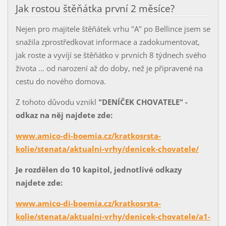
Jak rostou štěňátka první 2 měsíce?
Nejen pro majitele štěňátek vrhu "A" po Bellince jsem se
snažila zprostředkovat informace a zadokumentovat,
jak roste a vyvíjí se štěňátko v prvních 8 týdnech svého
života ... od narození až do doby, než je připravené na
cestu do nového domova.
Z tohoto důvodu vznikl
"DENÍČEK CHOVATELE" -
odkaz na něj najdete zde:
www.amico-di-boemia.cz/kratkosrsta-
kolie/stenata/aktualni-vrhy/denicek-chovatele/
Je rozdělen do 10 kapitol, jednotlivé odkazy
najdete zde:
www.amico-di-boemia.cz/kratkosrsta-
kolie/stenata/aktualni-vrhy/denicek-chovatele/a1-