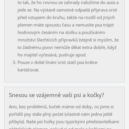
to tak, že ho rovnou ze zahrady naložíme do auta a
jede se. Na výstavě samotné odpadá příprava srsti
před vstupem do kruhu, takže na rozdíl od jiných
plemen máte spoustu času a nemusíte psa trápit
hodinovým česáním na stolku a používáním
množství šlechtících přípravků (stejně si myslím, že
to žádnému psovi nemůže dělat extra dobře, když
ho majitel vyčesává, pudruje apod.
Pouze v době línání srsti stačí psa krátce
kartáčovat.
Snesou se vzájemně vaši psi a kočky?
Ano, bez problémů, koček máme od doby, co jsme si
pořídili psy stále plný počet (vlastně nám jedna ještě
přibyla). Naše psí holky jsou typickými představitelkami