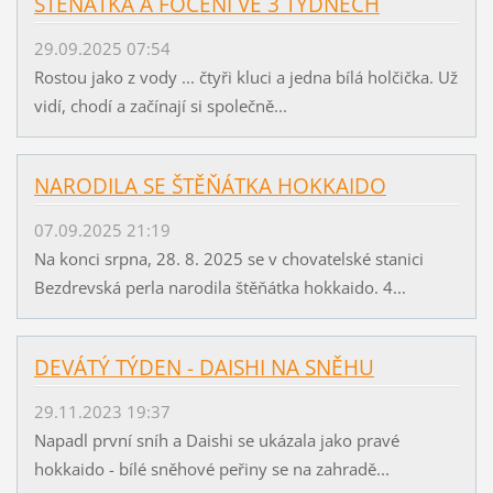
ŠTĚŇÁTKA A FOCENÍ VE 3 TÝDNECH
29.09.2025 07:54
Rostou jako z vody ... čtyři kluci a jedna bílá holčička. Už
vidí, chodí a začínají si společně...
NARODILA SE ŠTĚŇÁTKA HOKKAIDO
07.09.2025 21:19
Na konci srpna, 28. 8. 2025 se v chovatelské stanici
Bezdrevská perla narodila štěňátka hokkaido. 4...
DEVÁTÝ TÝDEN - DAISHI NA SNĚHU
29.11.2023 19:37
Napadl první sníh a Daishi se ukázala jako pravé
hokkaido - bílé sněhové peřiny se na zahradě...