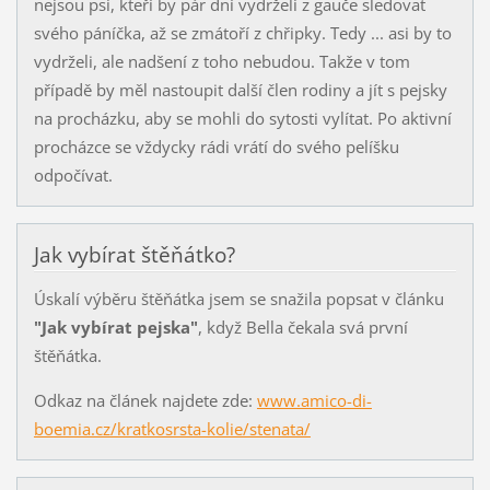
nejsou psi, kteří by pár dní vydrželi z gauče sledovat
svého páníčka, až se zmátoří z chřipky. Tedy ... asi by to
vydrželi, ale nadšení z toho nebudou. Takže v tom
případě by měl nastoupit další člen rodiny a jít s pejsky
na procházku, aby se mohli do sytosti vylítat. Po aktivní
procházce se vždycky rádi vrátí do svého pelíšku
odpočívat.
Jak vybírat štěňátko?
Úskalí výběru štěňátka jsem se snažila popsat v článku
"Jak vybírat pejska"
, když Bella čekala svá první
štěňátka.
Odkaz na článek najdete zde:
www.amico-di-
boemia.cz/kratkosrsta-kolie/stenata/