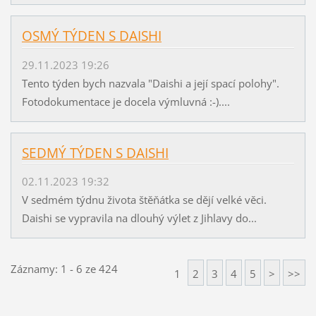
OSMÝ TÝDEN S DAISHI
29.11.2023 19:26
Tento týden bych nazvala "Daishi a její spací polohy".
Fotodokumentace je docela výmluvná :-)....
SEDMÝ TÝDEN S DAISHI
02.11.2023 19:32
V sedmém týdnu života štěňátka se dějí velké věci.
Daishi se vypravila na dlouhý výlet z Jihlavy do...
Záznamy: 1 - 6 ze 424
1
2
3
4
5
>
>>