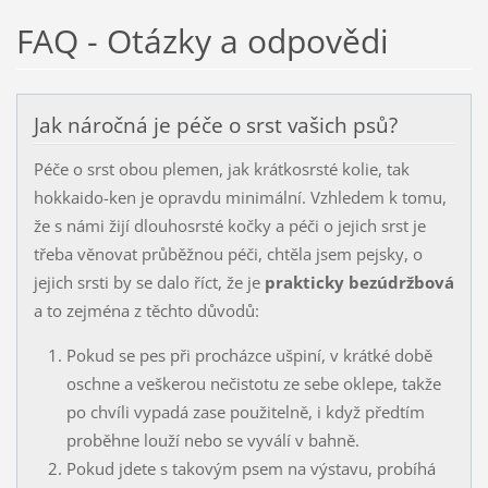
FAQ - Otázky a odpovědi
Jak náročná je péče o srst vašich psů?
Péče o srst obou plemen, jak krátkosrsté kolie, tak
hokkaido-ken je opravdu minimální. Vzhledem k tomu,
že s námi žijí dlouhosrsté kočky a péči o jejich srst je
třeba věnovat průběžnou péči, chtěla jsem pejsky, o
jejich srsti by se dalo říct, že je
prakticky bezúdržbová
a to zejména z těchto důvodů:
Pokud se pes při procházce ušpiní, v krátké době
oschne a veškerou nečistotu ze sebe oklepe, takže
po chvíli vypadá zase použitelně, i když předtím
proběhne louží nebo se vyválí v bahně.
Pokud jdete s takovým psem na výstavu, probíhá