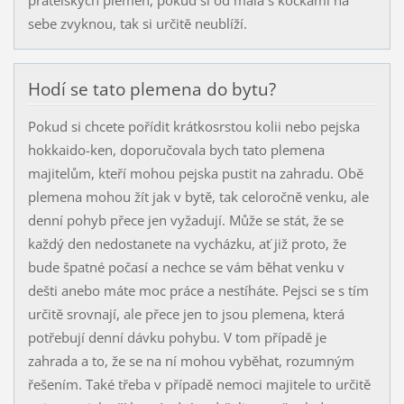
přátelských plemen, pokud si od mala s kočkami na
sebe zvyknou, tak si určitě neublíží.
Hodí se tato plemena do bytu?
Pokud si chcete pořídit krátkosrstou kolii nebo pejska
hokkaido-ken, doporučovala bych tato plemena
majitelům, kteří mohou pejska pustit na zahradu. Obě
plemena mohou žít jak v bytě, tak celoročně venku, ale
denní pohyb přece jen vyžadují. Může se stát, že se
každý den nedostanete na vycházku, ať již proto, že
bude špatné počasí a nechce se vám běhat venku v
dešti anebo máte moc práce a nestíháte. Pejsci se s tím
určitě srovnají, ale přece jen to jsou plemena, která
potřebují denní dávku pohybu. V tom případě je
zahrada a to, že se na ní mohou vyběhat, rozumným
řešením. Také třeba v případě nemoci majitele to určitě