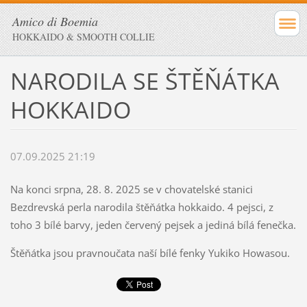
Amico di Boemia
HOKKAIDO & SMOOTH COLLIE
NARODILA SE ŠTĚŇÁTKA
HOKKAIDO
07.09.2025 21:19
Na konci srpna, 28. 8. 2025 se v chovatelské stanici
Bezdrevská perla narodila štěňátka hokkaido. 4 pejsci, z
toho 3 bílé barvy, jeden červený pejsek a jediná bílá fenečka.
Štěňátka jsou pravnoučata naší bílé fenky Yukiko Howasou.