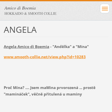
Amico di Boemia
HOKKAIDO & SMOOTH COLLIE
ANGELA
Angela Amico di Boemia
- "Andělka" a "Mína"
www.smooth-collie.net/view.php?id=10283
Proč Mína? .... Jsem maMina prvorozená ... prostě
"mamináček", věčně přitulená u maminy