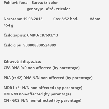
Pohlaví: fena
Barva: tricolor
t
t
genotyp: a
a
- tricolor
Narozena: 19.03.2013
Čas: 8:52 hod. Váha:
454 g
Číslo zápisu:
CMKU/CK/693/13
Číslo čipu: 900008800524809
Zdravotní dispozice:
CEA DNA R/R non-affected
(by parentage)
PRA (rcd2) DNA N/N non-affected
(by parentage)
MDR1 +/+
N/N non-affected (by parentage)
DM N/N non-affected
(by parentage)
CN - GCS N/N non-affected
(by parentage)