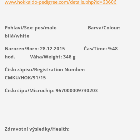
www.hokkaido-pedigree.com/details.php?id=63606
Pohlaví/Sex: pes/male
Barva/Colour:
bílá/white
Narozen/Born: 28.12.2015
Čas/Time: 9:48
hod. Váha/Weight: 346 g
Číslo zápisu/Registration Number:
CMKU/HOK/91/15
Číslo čipu/Microchip:
967000009730203
Zdravotní výsledky/Health
: