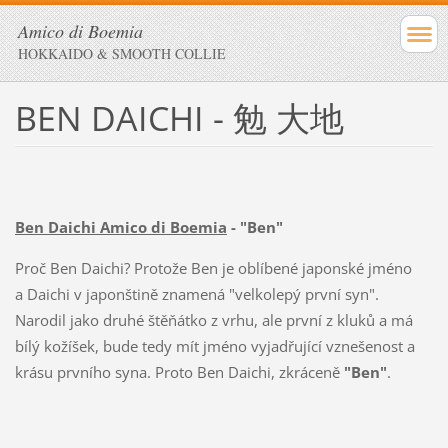
Amico di Boemia
HOKKAIDO & SMOOTH COLLIE
BEN DAICHI - 勉 大地
Ben Daichi Amico di Boemia
- "Ben"
Proč Ben Daichi? Protože Ben je oblíbené japonské jméno
a Daichi v japonštině znamená "velkolepý první syn".
Narodil jako druhé štěňátko z vrhu, ale první z kluků a má
bílý kožíšek, bude tedy mít jméno vyjadřující vznešenost a
krásu prvního syna. Proto Ben Daichi, zkráceně
"Ben"
.