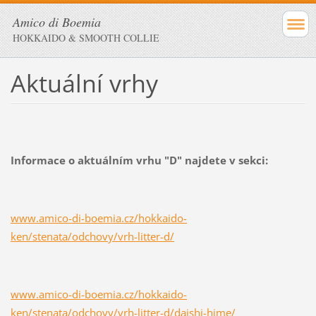
Amico di Boemia
HOKKAIDO & SMOOTH COLLIE
Aktuální vrhy
Informace o aktuálním vrhu "D" najdete v sekci:
www.amico-di-boemia.cz/hokkaido-
ken/stenata/odchovy/vrh-litter-d/
www.amico-di-boemia.cz/hokkaido-
ken/stenata/odchovy/vrh-litter-d/daishi-hime/