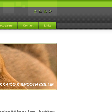
otogalery
Contact
Links
KKAIDO & SMOOTH COLLIE
ilevska potěšit Ivana s Honzou, chovatelé naší