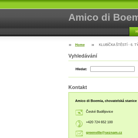
Amico di Boem
H
Home
KLUBÍČKA ŠTĚSTÍ - 6. 
Vyhledávání
Hledat:
Kontakt
Amico di Boemia, chovatelská stanice
České Budějovice
+420 724 652 100
greenvil
le@sezna
m.cz