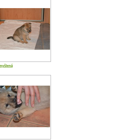
myšlená