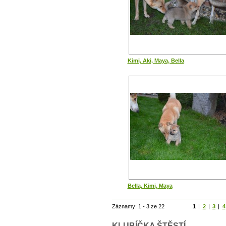
Kimi, Aki, Maya, Bella
Bella, Kimi, Maya
Záznamy: 1 - 3 ze 22
1
|
2
|
3
|
4
KLUBÍČKA ŠTĚSTÍ