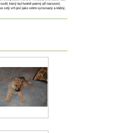
zdíl, který byl hodně patrný při narození,
 celý vrh jeví jako velmi vyrovnaný a klidný,