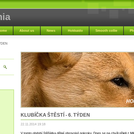
ia
ome
About us
News
Hokkaido
Smooth collie
Ph
TÝDEN
HO
KLUBÍČKA ŠTĚSTÍ - 6. TÝDEN
22.11.2014 19:18
V tomto období štěňátka dělají obrovské pokroky. Dnes se na chvíli přijeli z M