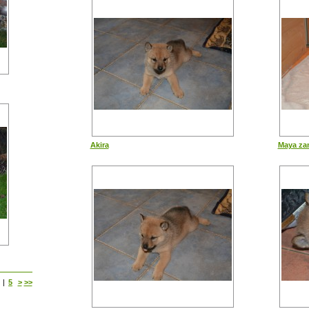
Akira
Maya za
|
5
>
>>