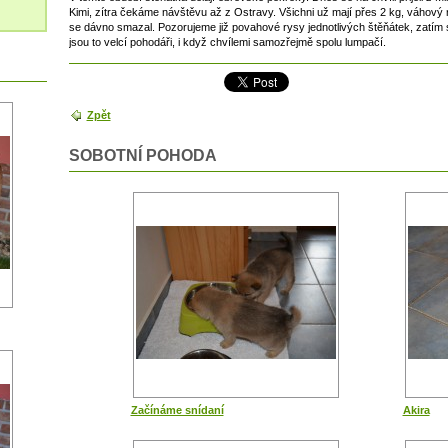
Kimi, zítra čekáme návštěvu až z Ostravy. Všichni už mají přes 2 kg, váhový ro
se dávno smazal. Pozorujeme již povahové rysy jednotlivých štěňátek, zatím se
jsou to velcí pohodáři, i když chvílemi samozřejmě spolu lumpačí.
Zpět
SOBOTNÍ POHODA
Začínáme snídaní
Akira