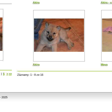
Akira
Akira - 
Akira
Maya
|
5
>
>>
Záznamy: 1 - 8 ze 16
- 2025