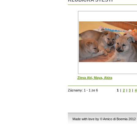
Zleva Aki, Maya, Akira
Záznamy: 1 - 1 ze 6
1
|
2
|
3
|
4
Made with love by © Amico di Boemia 2012 