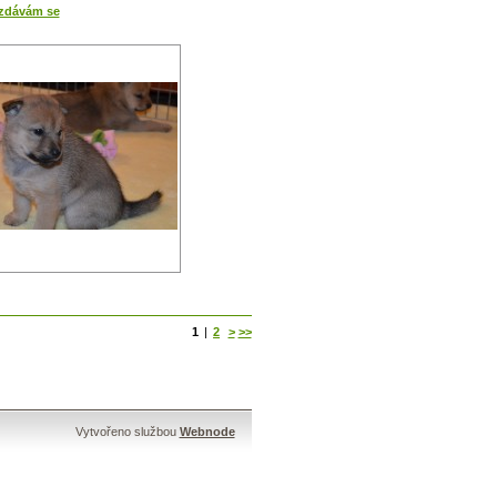
vzdávám se
1
|
2
>
>>
Vytvořeno službou
Webnode