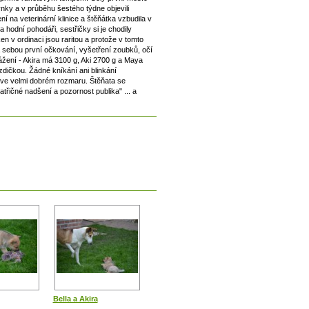
ýnky a v průběhu šestého týdne objevili
í na veterinární klinice a štěňátka vzbudila v
a hodní pohodáři, sestřičky si je chodily
en v ordinaci jsou raritou a protože v tomto
a sebou první očkování, vyšetření zoubků, očí
 vážení - Akira má 3100 g, Aki 2700 g a Maya
zdičkou. Žádné kníkání ani blinkání
y ve velmi dobrém rozmaru. Štěňata se
třičné nadšení a pozornost publika" ... a
Bella a Akira