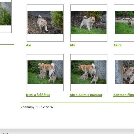
Aki
Aki
Akira
Kimi a štěňátka
Aki a Akira s mámou
Zahradničím
Záznamy: 1 - 12 ze 37