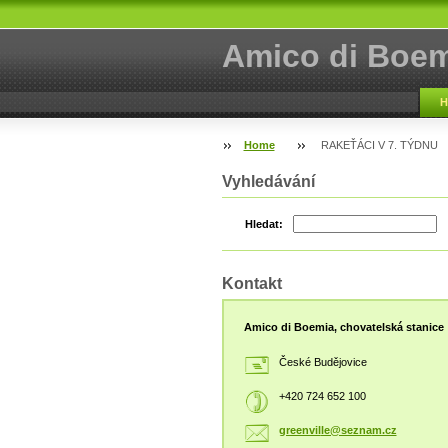
Amico di Boem
H
Home
RAKEŤÁCI V 7. TÝDNU
Vyhledávání
Hledat:
Kontakt
Amico di Boemia, chovatelská stanice
České Budějovice
+420 724 652 100
greenvil
le@sezna
m.cz