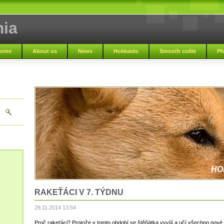
ia
ome
About us
News
Hokkaido
Smooth collie
Ph
HO
RAKEŤÁCI V 7. TÝDNU
29.11.2014 13:54
Proč rakeťáci? Protože v tomto období se štěňátka vyvíjí a učí všechno nov