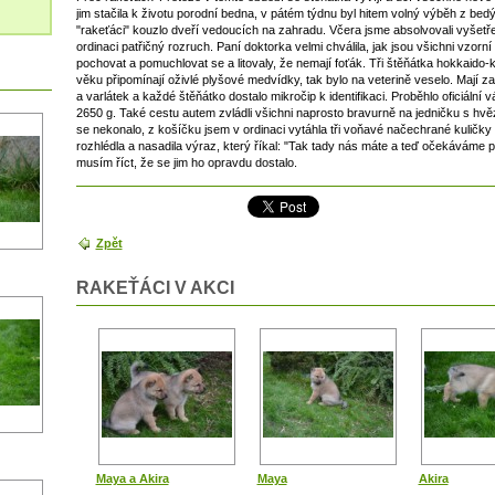
jim stačila k životu porodní bedna, v pátém týdnu byl hitem volný výběh z bed
"rakeťáci" kouzlo dveří vedoucích na zahradu. Včera jsme absolvovali vyšetřen
ordinaci patřičný rozruch. Paní doktorka velmi chválila, jak jsou všichni vzorní 
pochovat a pomuchlovat se a litovaly, že nemají foťák. Tři štěňátka hokkaido-k
věku připomínají oživlé plyšové medvídky, tak bylo na veterině veselo. Mají z
a varlátek a každé štěňátko dostalo mikročip k identifikaci. Proběhlo oficiální
2650 g. Také cestu autem zvládli všichni naprosto bravurně na jedničku s hvě
se nekonalo, z košíčku jsem v ordinaci vytáhla tři voňavé načechrané kuličk
rozhlédla a nasadila výraz, který říkal: "Tak tady nás máte a teď očekáváme pa
musím říct, že se jim ho opravdu dostalo.
Zpět
RAKEŤÁCI V AKCI
Maya a Akira
Maya
Akira