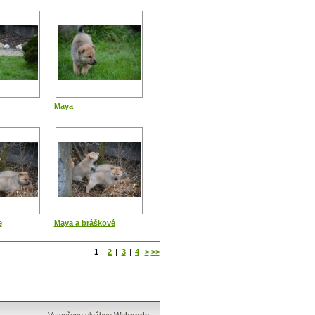
Maya
e
Maya a bráškové
1
|
2
|
3
|
4
>
>>