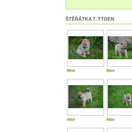
ŠTĚŇÁTKA 7. TÝDEN
Maya
Maya
Akira
Akira