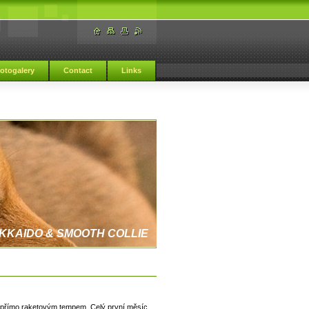
otogalery
Contact
Links
KKAIDO & SMOOTH COLLIE
é přímo raketovým tempem. Celý první měsíc