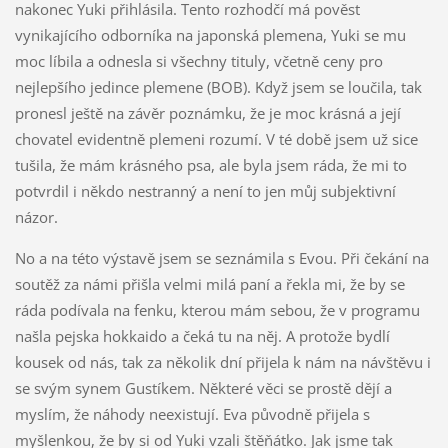
nakonec Yuki přihlásila. Tento rozhodčí má pověst
vynikajícího odborníka na japonská plemena, Yuki se mu
moc líbila a odnesla si všechny tituly, včetně ceny pro
nejlepšího jedince plemene (BOB). Když jsem se loučila, tak
pronesl ještě na závěr poznámku, že je moc krásná a její
chovatel evidentně plemeni rozumí. V té době jsem už sice
tušila, že mám krásného psa, ale byla jsem ráda, že mi to
potvrdil i někdo nestranný a není to jen můj subjektivní
názor.
No a na této výstavě jsem se seznámila s Evou. Při čekání na
soutěž za námi přišla velmi milá paní a řekla mi, že by se
ráda podívala na fenku, kterou mám sebou, že v programu
našla pejska hokkaido a čeká tu na něj. A protože bydlí
kousek od nás, tak za několik dní přijela k nám na návštěvu i
se svým synem Gustíkem. Některé věci se prostě dějí a
myslím, že náhody neexistují. Eva původně přijela s
myšlenkou, že by si od Yuki vzali štěňátko. Jak jsme tak