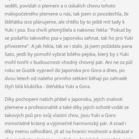
seděli, povídali o plemeni a o úskalích chovu tohoto
málopočetného plemene u nás, tak jsem si povzdechla, že
štěňátka sice plánujeme, ale chtělo by to ještě mít tady k
Yuki i psa. Eva chvíli přemýšlela a nakonec řekla: "Pokud by
se podařilo takového psa v Japonsku sehnat, tak ho pro Yuki
přivezeme". A jak řekla, tak se i stalo. Já jsem požádala pana
Sato, jestli by pomohl vybrat bílého pejska, který by s Yuki
mohl tvořit v budoucnosti vhodný chovný pár. Ani ne za půl
roku se Gustík vypravil do Japonska pro Gora a dnes, po
dvou letech od našeho prvního setkání běhají po zahradě
čtyři bílá klubíčka - štěňátka Yuki a Gora.
Díky pochopení našich přátel v Japonsku, jejich znalosti
plemene a profesionalitě a také díky jejich ochotě vzdát se
takových psů pro svůj vlastní chov, jsou Yuki a Goro
mimořádně krásný a výjimečně harmonický pár. A snad i
díky mému odhodlání, jít až na hranici možností a dokázat v