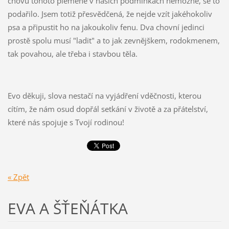
chovu tohoto plemene v našich podmínkách nemožné, se to
podařilo. Jsem totiž přesvědčená, že nejde vzít jakéhokoliv
psa a připustit ho na jakoukoliv fenu. Dva chovní jedinci
prostě spolu musí "ladit" a to jak zevnějškem, rodokmenem,
tak povahou, ale třeba i stavbou těla.
Evo děkuji, slova nestačí na vyjádření vděčnosti, kterou
cítím, že nám osud dopřál setkání v životě a za přátelství,
které nás spojuje s Tvojí rodinou!
« Zpět
EVA A ŠŤEŇÁTKA