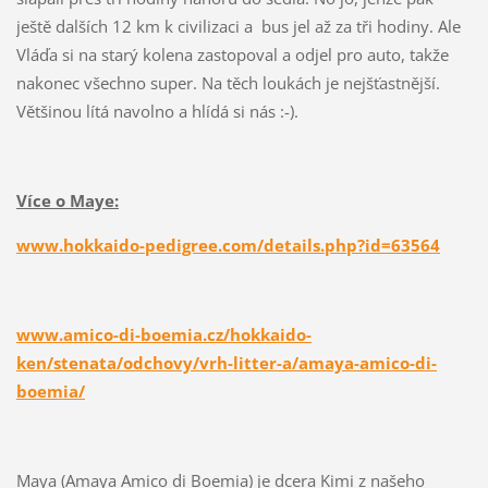
ještě dalších 12 km k civilizaci a bus jel až za tři hodiny. Ale
Vláďa si na starý kolena zastopoval a odjel pro auto, takže
nakonec všechno super. Na těch loukách je nejšťastnější.
Většinou lítá navolno a hlídá si nás :-).
Více o Maye:
www.hokkaido-pedigree.com/details.php?id=63564
www.amico-di-boemia.cz/hokkaido-
ken/stenata/odchovy/vrh-litter-a/amaya-amico-di-
boemia/
Maya (Amaya Amico di Boemia) je dcera Kimi z našeho