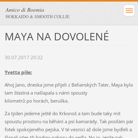
Amico di Boemia
HOKKAIDO & SMOOTH COLLIE
MAYA NA DOVOLENÉ
30.07.2017 20:32
Yvetta píše:
Ahoj Jano, dneska jsme přijeli z Belianských Tater, Maya byla
tam šťastná a našlapala s námi spousty
kilometrů po horách, beruška.
Za týden jedeme ještě do Krkonoš a tam bude taky mít
spoustu prostoru na běhání a psí kamarády. Tak posílám pár
fotek spokojeného pejska. V té vesnici až dole jsme bydleli a
šlapali přes tři hodiny nahoru do sedla. No jo, jenže pak