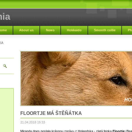
ia
ome
About us
News
Hokkaido
Smooth collie
Ph
KA
HO
FLOORTJE MÁ ŠTĚŇÁTKA
21.04.2018 15:33
Miranda dnes poslala krásnou zprávu z Holandska - zlatá fenka
Floortje
(Bea