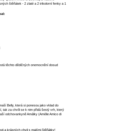
ých štěňátek - 2 zlaté a 2 trikolorní fenky a 1
pal:
:
ostá těchto dědičných onemocnění dosud
 naší Belly, která si ponesou jako vklad do
 tak za chvíli se k nim přidá šestý vrh, který
naší odchovankyně Amálky (Amélie Amico di
ti a krásných chvil s malými štěňátky!