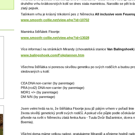
druhého vrhu krátkosrstých kolií se dnes stala maminkou. Narodilo se pět krásn
zlatý pejsek.
Tatínkem vrhu je krásný trikolorní pes z Německa
All inclusive vom Feuero
www.smooth-collie.net/view.php?id=10702
Maminka štěňátek Floortje:
www.smooth-collie.net/view.php?id=13028
Více informací na stránkách Mirandy (chovatelská stanice
Van Balingshoek
)
www.balingshoek.com/Fokplannen.htm
Všechna štěňátka si ponesou skvělou genetiku po svých rodičích a budou pr
sledovaných u kolií:
CEA DNA non-carrier (by parentage)
PRA (rcd2) DNA non-carrier (by parentage)
MDR1 +/+ (by parentage)
DM N/N (by parentage)
Jsem velmi hrdá na to, že štěňátka Floortje jsou již pátým vrhem v pořadí linie
života skvělý genetický profil svých rodičů. A pokud vše půjde podle očekávání,
přivede na svět v Německu zlatá fenka Aura - Tuula Dvůr Bažantnice, dcera 
Boemia).
Všichni doma máme velkou radost, gratulujeme Mirandě a přejeme hodně rados