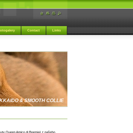
otogalery
Contact
Links
KKAIDO & SMOOTH COLLIE
uty Queen Amico di Boemia) z našeho