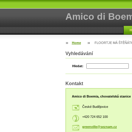
Amico di Boem
H
Home
FLOORTJE MÁ ŠTĚŇÁT
Vyhledávání
Hledat:
Kontakt
Amico di Boemia, chovatelská stanice
České Budějovice
+420 724 652 100
greenvil
le@sezna
m.cz