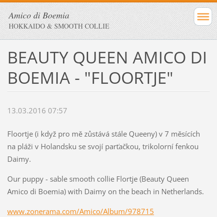
Amico di Boemia
HOKKAIDO & SMOOTH COLLIE
BEAUTY QUEEN AMICO DI
BOEMIA - "FLOORTJE"
13.03.2016 07:57
Floortje (i když pro mě zůstává stále Queeny) v 7 měsících
na pláži v Holandsku se svojí parťačkou, trikolorní fenkou
Daimy.
Our puppy - sable smooth collie Flortje (Beauty Queen
Amico di Boemia) with Daimy on the beach in Netherlands.
www.zonerama.com/Amico/Album/978715