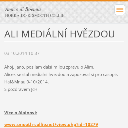
Amico di Boemia
HOKKAIDO & SMOOTH COLLIE
ALI MEDIÁLNÍ HVĚZDOU
03.10.2014 10:37
Ahoj, Jano, posilam dalsi milou zpravu o Alim.
Alicek se stal medialni hvezdou a zapozoval si pro casopis
Haf&Mnau 9-10/2014.
S pozdravem JcH
Více o Alainovi:
www.smooth-collie.net/view.php?id=10279