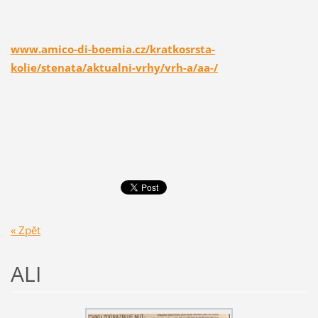
www.amico-di-boemia.cz/kratkosrsta-
kolie/stenata/aktualni-vrhy/vrh-a/aa-/
« Zpět
ALI