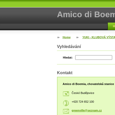
Amico di Boem
H
Home
YUKI - KLUBOVÁ VÝST
Vyhledávání
Hledat:
Kontakt
Amico di Boemia, chovatelská stanice
České Budějovice
+420 724 652 100
greenvil
le@sezna
m.cz