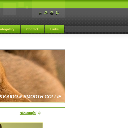
otogalery
Contact
Links
KKAIDO & SMOOTH COLLIE
Následující