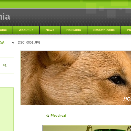
ia
ome
About us
News
Hokkaido
Smooth collie
Ph
AVA
DSC_0001.JPG
HO
Předchozí