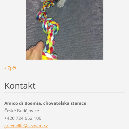
« Zpět
Kontakt
Amico di Boemia, chovatelská stanice
České Budějovice
+420 724 652 100
greenvil
le@sezna
m.cz