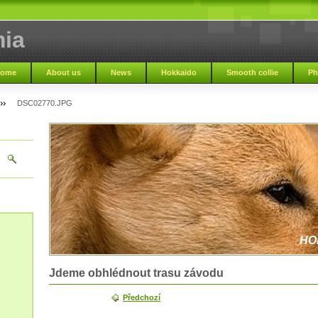
ia
ome
About us
News
Hokkaido
Smooth collie
Ph
DSC02770.JPG
HO
Jdeme obhlédnout trasu závodu
Předchozí