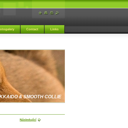
otogalery
Contact
Links
KKAIDO & SMOOTH COLLIE
Následující