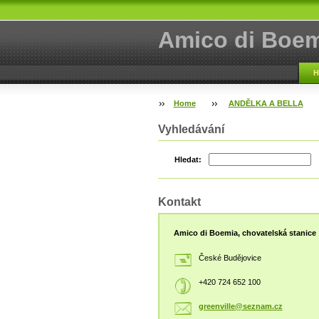
Amico di Boem
H
Home
ANDĚLKA A BELLA
Vyhledávání
Hledat:
Kontakt
Amico di Boemia, chovatelská stanice
České Budějovice
+420 724 652 100
greenvil
le@sezna
m.cz